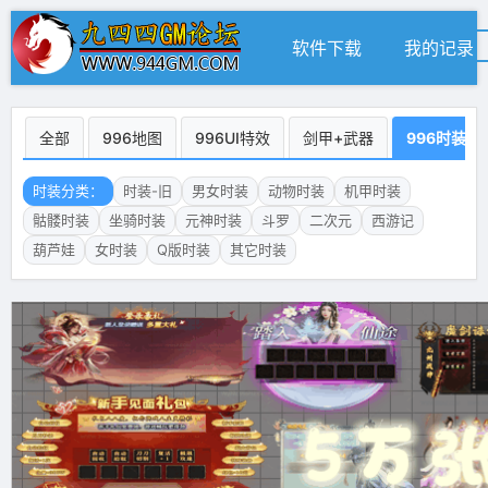
软件下载
我的记录
全部
996地图
996UI特效
剑甲+武器
996时装
时装分类：
时装-旧
男女时装
动物时装
机甲时装
骷髅时装
坐骑时装
元神时装
斗罗
二次元
西游记
葫芦娃
女时装
Q版时装
其它时装