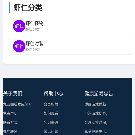
虾仁分类
虾仁怪物
虾仁
虾仁分类
虾仁时装
虾仁
虾仁分类
关于我们
帮助中心
健康游戏忠告
九四四版本库简介
会员权益
适度游戏益脑，
免责声明
如何观看
沉迷游戏伤身,
联系方式
忘记密码
合理安排时间,
推广联盟
常见问题
享受健康生活。