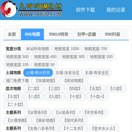
软件下载
我的记录
全部
996地图
996UI特效
剑甲+武器
996时装
宽度分类
本站所有地图
地图宽度:1000
地图宽度:700
地图宽度:500
地图宽度:400
地图宽度:300
地图宽度:200
地图宽度:100
地图宽度:50
土城地图
土城-带沙巴克
主城-没安全区
主城-有安全区
城门免费下载
【攻城地图】
【房间地图】
层次地图
【二层】
【三层】
【四层】
【五层】
【六层】
【七层】
【八层】
【九层】
【十层】
【十层+】
【二十层】
主题系列
【冰雪系列】
【火焰系列】
【天空系列】
【沙漠地图】
【真彩地图】
【现代系列】
主题系列
【太极八卦系列】
【十二生肖】
【金木水火土】