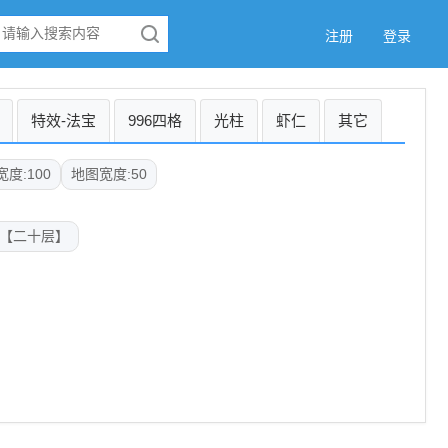
注册
登录
特效-法宝
996四格
光柱
虾仁
其它
度:100
地图宽度:50
【二十层】