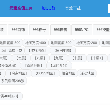
元宝充值1:10
加QQ群
音效下载
时装
996首饰
996称号
996怪物
996NPC
996技能
地图宽度:500
地图宽度:400
地图宽度:300
地图宽度:200
地图宽
城门免费下载
【攻城地图】
【房间地图】
六层】
【七层】
【八层】
【九层】
【十层】
【十层+】
【沙漠地图】
【真彩地图】
【现代系列】
】
【泡点地图】
【BOSS地图】
擂台地图
活动地图
系列套图208张
类400张-3】