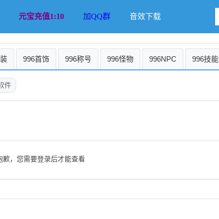
元宝充值1:10
加QQ群
音效下载
时装
996首饰
996称号
996怪物
996NPC
996技能
软件
抱歉，您需要登录后才能查看