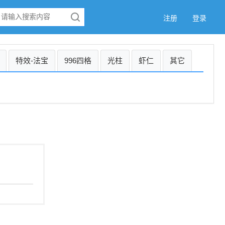
注册
登录
特效-法宝
996四格
光柱
虾仁
其它