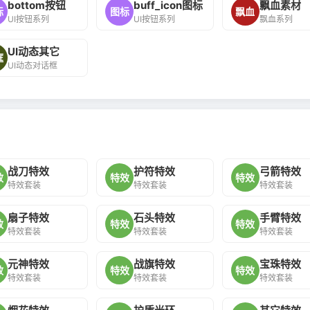
bottom按钮
buff_icon图标
飘血素材
标
图标
飘血
UI按钮系列
UI按钮系列
飘血系列
UI动态其它
框
UI动态对话框
战刀特效
护符特效
弓箭特效
效
特效
特效
特效套装
特效套装
特效套装
扇子特效
石头特效
手臂特效
效
特效
特效
特效套装
特效套装
特效套装
元神特效
战旗特效
宝珠特效
效
特效
特效
特效套装
特效套装
特效套装