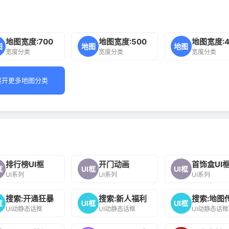
地图宽度:700
地图宽度:500
地图宽度:4
图
地图
地图
宽度分类
宽度分类
宽度分类
展开更多地图分类
排行榜UI框
开门动画
首饰盒UI
框
UI框
UI框
UI系列
UI系列
UI系列
搜索:开通狂暴
搜索:新人福利
搜索:地图
框
UI框
UI框
UI动静态话框
UI动静态话框
UI动静态话框