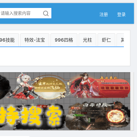
注册
登录
96技能
特效-法宝
996四格
光柱
虾仁
其它