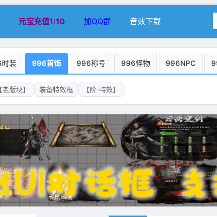
元宝充值1:10
加QQ群
音效下载
6时装
996首饰
996称号
996怪物
996NPC
9
【老版块】
装备特效框
【阶-特效】