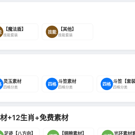
【魔法盾】
【其他】
能
技能
技能套装
技能套装
灵玉素材
斗笠素材
斗笠【套
格
四格
四格
四格分类
四格分类
四格分类
材+12生肖+免费素材
足迹【八方向】
【翅膀素材】
光环素材