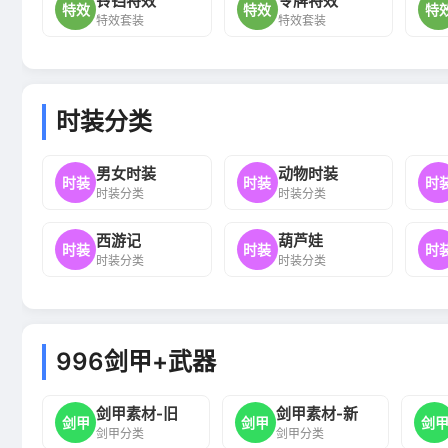
铃铛特效
令牌特效
特效
特效
特
特效套装
特效套装
时装分类
男女时装
动物时装
时装
时装
时
时装分类
时装分类
西游记
葫芦娃
时装
时装
时
时装分类
时装分类
996剑甲+武器
剑甲素材-旧
剑甲素材-新
剑甲
剑甲
剑
剑甲分类
剑甲分类