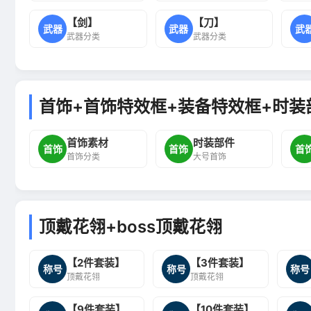
【剑】
【刀】
武器
武器
武
武器分类
武器分类
首饰+首饰特效框+装备特效框+时装
首饰素材
时装部件
首饰
首饰
首
首饰分类
大号首饰
顶戴花翎+boss顶戴花翎
【2件套装】
【3件套装】
称号
称号
称号
顶戴花翎
顶戴花翎
【9件套装】
【10件套装】