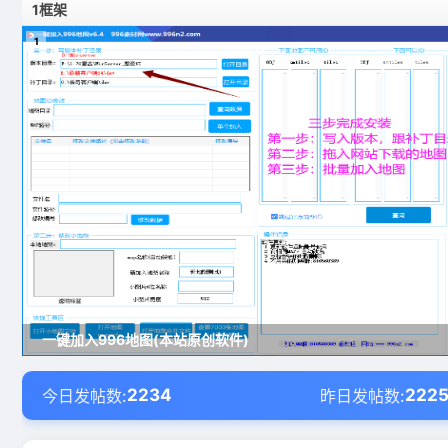
1框架
1
一键加入996地图(本站原创软件)
2234
222
今日发帖数:
昨日发帖数: