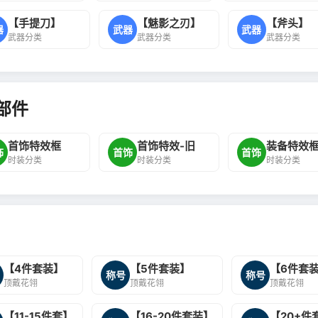
【手提刀】
【魅影之刃】
【斧头】
器
武器
武器
武器分类
武器分类
武器分类
部件
首饰特效框
首饰特效-旧
装备特效
饰
首饰
首饰
时装分类
时装分类
时装分类
【4件套装】
【5件套装】
【6件套
称号
称号
顶戴花翎
顶戴花翎
顶戴花翎
【11-15件套】
【16-20件套装】
【20+件