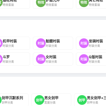
烟花特效
护盾光环
其它特效
效
特效
特效
特效套装
特效套装
特效套装
机甲时装
骷髅时装
坐骑时装
装
时装
时装
时装分类
时装分类
时装分类
斗罗
女时装
Q版时装
装
时装
时装
时装分类
时装分类
时装分类
剑甲沉默系列
男女剑甲
男女剑甲+
甲
剑甲
剑甲
剑甲分类
宽度分类
剑甲分类