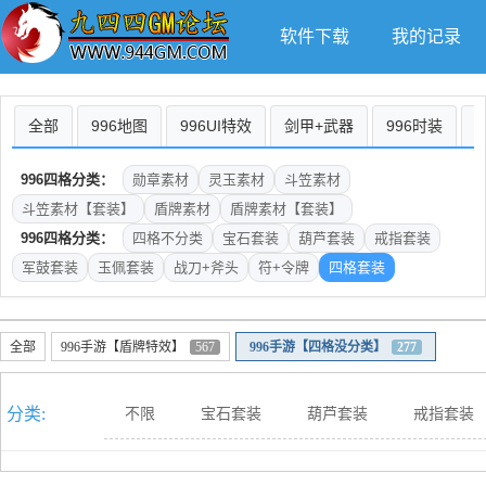
软件下载
我的记录
全部
996地图
996UI特效
剑甲+武器
996时装
996四格分类：
勋章素材
灵玉素材
斗笠素材
斗笠素材【套装】
盾牌素材
盾牌素材【套装】
996四格分类：
四格不分类
宝石套装
葫芦套装
戒指套装
军鼓套装
玉佩套装
战刀+斧头
符+令牌
四格套装
全部
996手游【盾牌特效】
567
996手游【四格没分类】
277
分类:
不限
宝石套装
葫芦套装
戒指套装